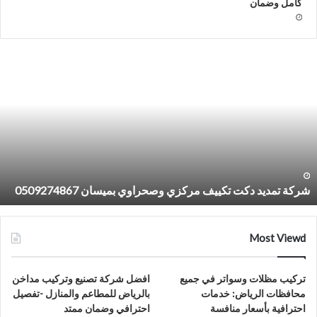
كامل وضمان
شركة
تمديد
دكت
تكييف
مركزي
وصحراوي
وصيانة
مكيفات
شركة تمديد دكت تكييف مركزي وصحراوي وصيانة مكيفات ب
بالخبر
0509274867
0509274867
Most Viewd
تركيب مظلات وسواتر في جميع
افضل شركة تصنيع وتركيب مداخن
محافظات الرياض: خدمات
بالرياض للمطاعم والمنازل -تفصيل
احترافية بأسعار منافسة
احترافي وضمان ممتد