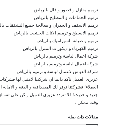
ترميم منازل و قصور و فلل بالرياض
ترميم الحمامات و المطابخ بالرياض
ترميم الاسقف و الجدران و معالجة جميع التشققات با
ترميم الاسطح و ترميم الاثاث الخشبى بالرياض
افضل
ترميم و صيانة السيراميك بالرياض
شركة
ترميم الكهرباء و ديكورات المنزل بالرياض
شراء
سكراب
شركة اعمال لياسة وترميم بالرياض
بالرياض
شركة اعمال لياسة وترميم بالرياض
–
شركة الدباس لاعمال لياسة و ترميم بالرياض
حديد،
عزيزى العميل تاكد دائما ان شركتنا لامثيل لها فشركات
نحاس،
افضل شركة شراء سكراب بالرياض – حديد
ألمنيوم
العملاء؛ فشركتنا توفر لك المصداقية و الدقة و الامانة
نحاس، ألمنيوم وخدمات نقل مجاني
وخدمات
جديد و حديث؛ فلا تتردد عزيزى العميل و كن على ثقة 
نقل
وقت ممكن .
مجاني
مقالات ذات صلة