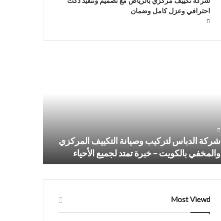
شركة تكييف مركزي بالرياض مع تصميم وتنفيذ دكت
احترافي وعزل كامل وضمان
كة
شركات
دباس
التكييف
ركيب
المركزي
يانة
بجده0509274867
تكييف
مركزي
لمخفي
لكويت
شركة الدباس لتركيب وصيانة التكييف المركزي
والمخفي بالكويت – خبرة تمتد لجميع الأحياء
شركات التكييف
رة
تد
ميع
حياء
Most Viewd