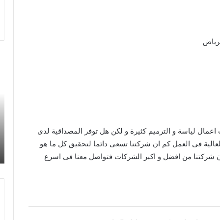
لرياض
افضل
شر
شركة
ال
دهانات
لت
بالرياض
وص
بخبرة
ال
طويلة
ال
–
وا
 اعمال لياسة و الترميم كثيرة و لكن هل توفر المصداقية لدى
خبراء
با
،
افضل شركة دهانات بالرياض بخبرة طويلة – خبراء
الدهانات
–
 العالية فى العمل كم ان شركتنا تسعى دائما لتحقيق كل ما هو
الدهانات الداخلية والخارجية بالرياض-جودة-ضمان
الداخلية
خب
ان شركتنا من افضل و اكبر الشركات فتواصل معنا فى اسرع
والخارجية
تم
بالرياض-
لج
جودة-
الأ
ضمان