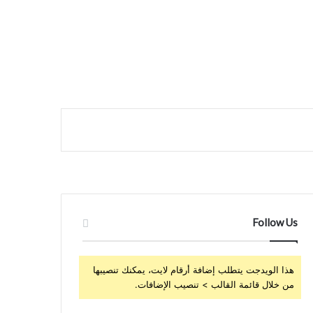
Follow Us
هذا الويدجت يتطلب إضافة أرقام لايت، يمكنك تنصيبها
من خلال قائمة القالب > تنصيب الإضافات.