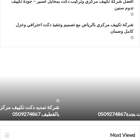
افضل شركة تكييف مركزي وتركيب دكت بمحايل عسير – جودة تكييف
تدوم سنين
شركة تكييف مركزي بالرياض مع تصميم وتنفيذ دكت احترافي وعزل
كامل وضمان
ركة
ش
مديد
ت
كت
م
كييف
و
ركزي
ل
صحراوي
ب
صيانة
7
كيفات
شركة تمديد دكت تكييف مركزي وصحراوي وصيانة مكيفات
القطيف
بالقطيف 0509274867
050927486
Most Viewd