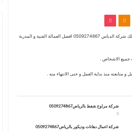
بوكيت
Odnoklassniki
تحرص الشركة على ارضاء العميل بأى شكل ممكن تمتلك شركة الدباس 0509274867 افضل العمالة الفنية و المدربة
ب جميع الاشخاص .
متابعته منذ بداية العمل و حتى الانتهاء منه .
شركة مراوح شفط بالرياض0509274867
شركة اعمال دهانات وديكور بالرياض0509274867