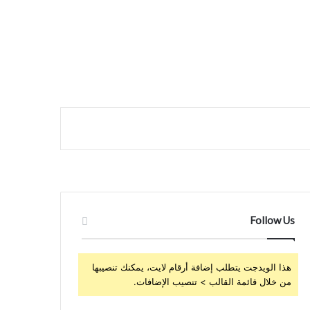
Follow Us
هذا الويدجت يتطلب إضافة أرقام لايت، يمكنك تنصيبها
من خلال قائمة القالب > تنصيب الإضافات.