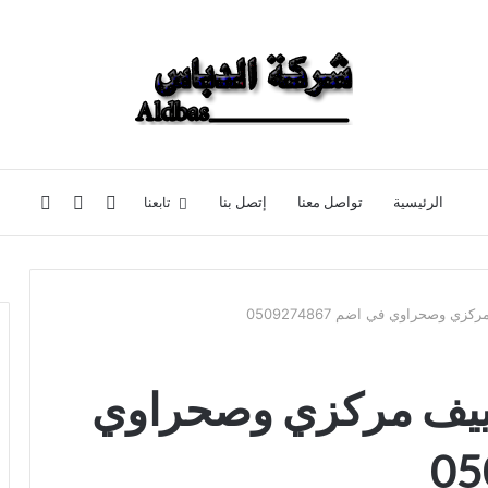
تسجيل
إضافة
بحث
تابعنا
الرئيسية
تواصل معنا
إتصل بنا
الدخول
عمود
عن
 وصحراوي في اضم 0509274867
جانبي
ييف مركزي وصحراوي