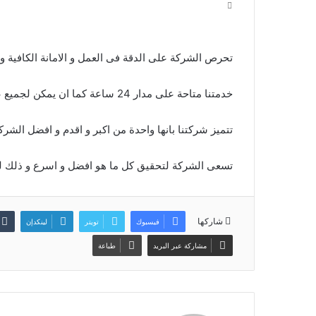
تحرص الشركة على الدقة فى العمل و الامانة الكافية و 
شركة
خدمتنا متاحة على مدار 24 ساعة كما ان يمكن لجميع عملائنا التواصل معنا فى اى وقت مناسب لهم .
تنظيف
فلل
تتميز شركتنا بانها واحدة من اكبر و اقدم و افضل الشرك
بالرياض
0509274867
تسعى الشركة لتحقيق كل ما هو افضل و اسرع و ذلك ل
شركة تنظيف فلل بالرياض 0509274867
شاركها
فيسبوك
تويتر
لينكدإن
مشاركة عبر البريد
طباعة