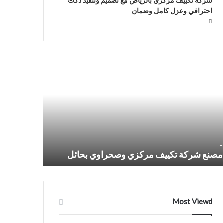
شركة تكييف مركزي بالرياض مع تصميم وتنفيذ دكت
احترافي وعزل كامل وضمان
نع
شركة
كة
تركيب
ييف
دكت
كزي
مكيفات
حراوي
مركزي
ائل
وصحراوي
بجدة0509274867
شركة تركي
مصنع شركة تكييف مركزي وصحراوي بحائل
بجدة0509274867
Most Viewd