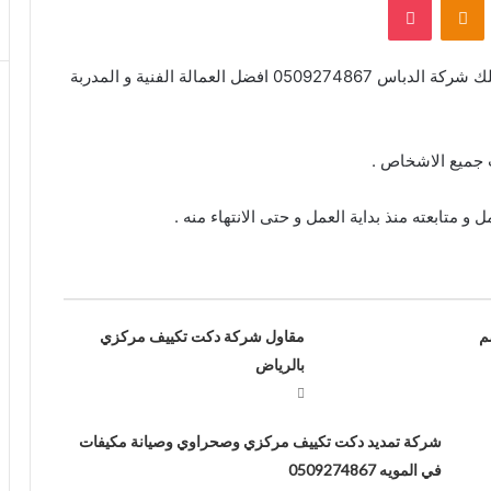
تحرص الشركة على ارضاء العميل بأى شكل ممكن تمتلك شركة الدباس 0509274867 افضل العمالة الفنية و المدربة
ب جميع الاشخاص .
متابعته منذ بداية العمل و حتى الانتهاء منه .
0509274867 خصم
مقاول شركة دكت تكييف مركزي
بالرياض
شركة تمديد دكت تكييف مركزي وصحراوي وصيانة مكيفات
في المويه 0509274867