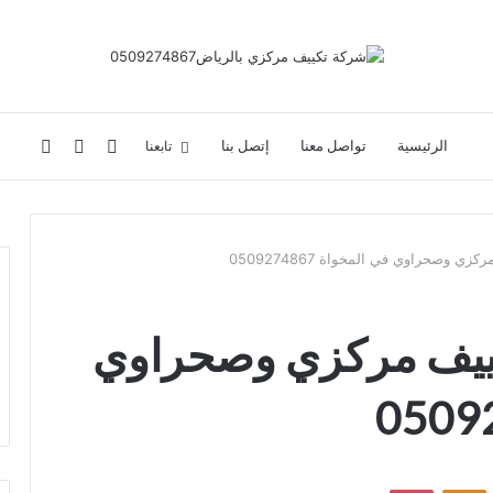
تسجيل
إضافة
بحث
تابعنا
الرئيسية
تواصل معنا
إتصل بنا
الدخول
عمود
عن
 وصحراوي في المخواة 0509274867
جانبي
ييف مركزي وصحراوي
بوكيت
Odnoklassniki