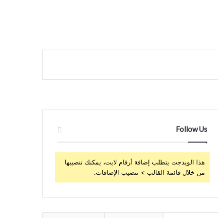
Follow Us
هذا الويدجت يتطلب إضافة أرقام لايت، يمكنك تنصيبها
من خلال قائمة القالب > تنصيب الإضافات.