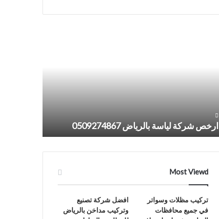
خص
شركة
كة
تشطيبات
اسة
بالرياض
لرياض
0509274867
05092748
ارخص شركة لياسة بالرياض 0509274867
شركة تشطيبات ب
Most Viewd
تركيب مظلات وسواتر
افضل شركة تصنيع
في جميع محافظات
وتركيب مداخن بالرياض