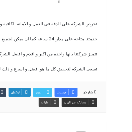
شركة
تحرص الشركة على الدقة فى العمل و الامانة الكافية و 
مراوح
شفط
خدمتنا متاحة على مدار 24 ساعة كما ان يمكن لجميع عملائنا التواصل معنا فى اى وقت مناسب لهم .
بالمجمعه0509274867
تتميز شركتنا بانها واحدة من اكبر و اقدم و افضل الشرك
تسعى الشركة لتحقيق كل ما هو افضل و اسرع و ذلك ل
شركة مراوح شفط بالمجمعه0509274867
شاركها
فيسبوك
تويتر
لينكدإن
مشاركة عبر البريد
طباعة