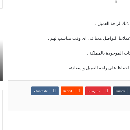
شركة
ار
ذلك لراحة العميل .
تركيب
شر
دكت
لي
مكيفات
با
مركزي
67
وصحراوي
ات الموجودة بالمملكة .
بالرياض
شركة تركيب دكت مكيفات مركزي وصحراوي
لحفاظ على راحة العميل و سعادته
بالرياض
بينتيريست