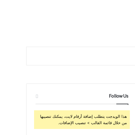
Follow Us
هذا الويدجت يتطلب إضافة أرقام لايت، يمكنك تنصيبها
من خلال قائمة القالب > تنصيب الإضافات.