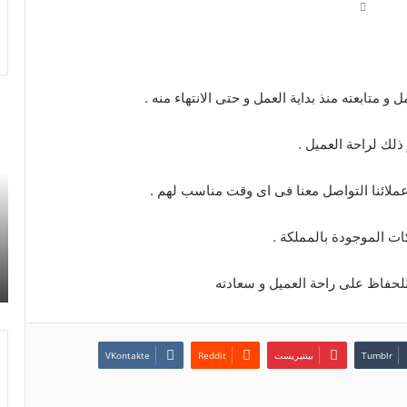
متابعته منذ بداية العمل و حتى الانتهاء منه .
شر
اع
ذلك لراحة العميل .
دك
تك
مر
بالر
ات الموجودة بالمملكة .
لحفاظ على راحة العميل و سعادته
بينتيريست