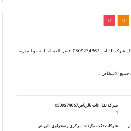
بوكيت
Odnoklassniki
تحرص الشركة على ارضاء العميل بأى شكل ممكن تمتلك شركة الدباس 0509274867 افضل العمالة الفنية و المدربة
ب جميع الاشخاص .
شركة نقل اثاث بالرياض0509274867
0509274867 خصم
شركات دكت مكيفات مركزي وصحراوي بالرياض