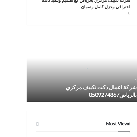
شركة تكييف مركزي بالرياض مع تصميم وتنفيذ دكت
احترافي وعزل كامل وضمان
كة
مال
ت
ييف
كزي
ياض0509274867
شركة اعمال دكت تكييف مركزي
بالرياض0509274867
Most Viewd