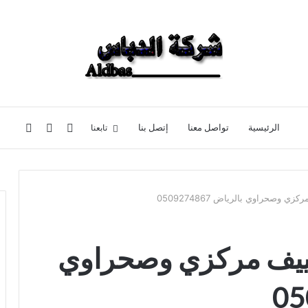
تسجيل
إضافة
بحث
تابعنا
الرئيسية
تواصل معنا
إتصل بنا
الدخول
عمود
عن
 وصحراوي بالرياض 0509274867
جانبي
ييف مركزي وصحراوي