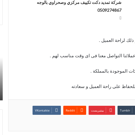
شركة تمديد دكت تكييف مركزي وصحراوي بالوجه
0509274867
شر
ذلك لراحة العميل .
تم
دك
تك
مر
وص
ات الموجودة بالمملكة .
وص
مك
لحفاظ على راحة العميل و سعادته
بت
67
بينتيريست