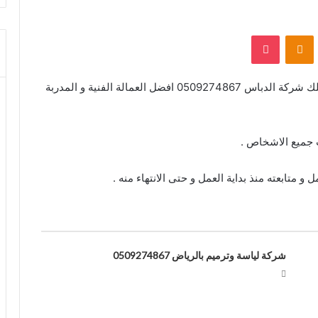
بوكيت
Odnoklassniki
تحرص الشركة على ارضاء العميل بأى شكل ممكن تمتلك شركة الدباس 0509274867 افضل العمالة الفنية و المدربة
ب جميع الاشخاص .
متابعته منذ بداية العمل و حتى الانتهاء منه .
شركة لياسة وترميم بالرياض 0509274867