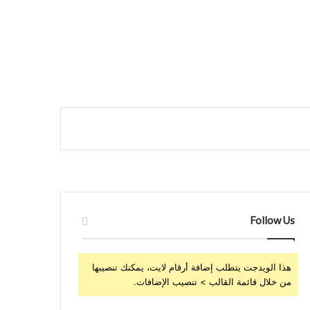
Follow Us
هذا الويدجت يتطلب إضافة أرقام لايت، يمكنك تنصيبها
من خلال قائمة القالب > تنصيب الإضافات.