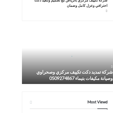
شركة تكييف مركزي بالرياض مع تصميم وتنفيذ دكت
احترافي وعزل كامل وضمان
كة
ديد
ت
ييف
كزي
حراوي
يانة
يفات
شركة تمديد دكت تكييف مركزي وصحراوي
يماء
وصيانة مكيفات بتيماء 0509274867
05092748
Most Viewd