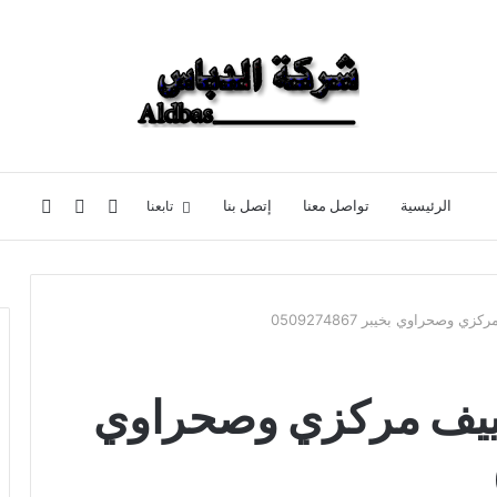
تسجيل
إضافة
بحث
تابعنا
الرئيسية
تواصل معنا
إتصل بنا
الدخول
عمود
عن
وصحراوي بخيبر 0509274867
جانبي
ييف مركزي وصحراوي