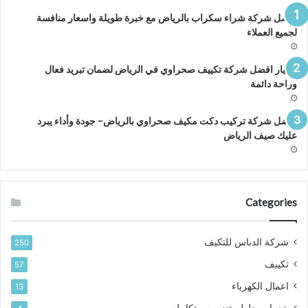
الرياض،دهان
افضل شركة شراء سكراب بالرياض مع خبرة طويلة واسعار منافسة
وري
لجميع العملاء
الرياض،دهان
راقي
الرياض،دهان
اختيار افضل شركة تكييف صحراوي في الرياض لضمان تبريد فعال
عودي
وراحة دائمة
الرياض،شركات
لدهانات
افضل شركة تركيب دكت مكيف صحراوي بالرياض– جودة وأداء يبرد
ي
عليك صيف الرياض
لرياض،اسعار
تر
لدهانات
ي
لرياض
Categories
شركة الدباس للتكيف
250
تكييف
57
اعمال الكهرباء
13