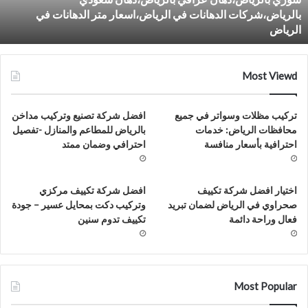
هانات
بالرياض،شركات الدهانات في الرياض،اسعار متر الدهانات في
الرياض،شركات
الرياض
هانات
الرياض،شركة
يكورات
الرياض،سعر
Most Viewd
تر
هانات
تركيب مظلات وسواتر في جميع
افضل شركة تصنيع وتركيب مداخن
الرياض،دهان
محافظات الرياض: خدمات
بالرياض للمطاعم والمنازل -تفصيل
صري
احترافية بأسعار منافسة
احترافي وضمان ممتد
الرياض،دهان
لبيني
الرياض،دهان
اكستاني
اختيار افضل شركة تكييف
افضل شركة تكييف مركزي
الرياض،دهان
صحراوي في الرياض لضمان تبريد
وتركيب دكت بمحايل عسير – جودة
ندي
فعال وراحة دائمة
تكييف تدوم سنين
الرياض،دهان
نجالي
الرياض،دهان
غربي
Most Popular
الرياض،دهان
بناني