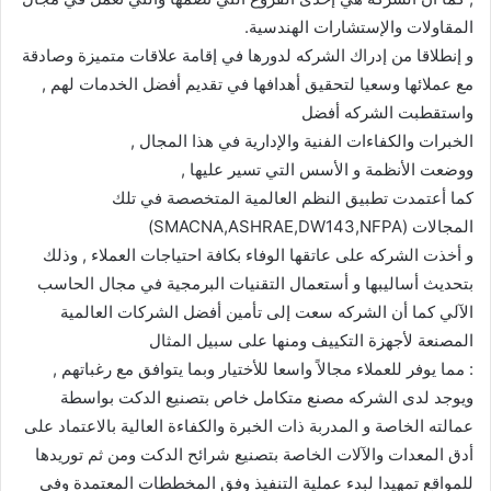
المقاولات والإستشارات الهندسية.
و إنطلاقا من إدراك الشركه لدورها في إقامة علاقات متميزة وصادقة
مع عملائها وسعيا لتحقيق أهدافها في تقديم أفضل الخدمات لهم ,
واستقطبت الشركه أفضل
الخبرات والكفاءات الفنية والإدارية في هذا المجال ,
ووضعت الأنظمة و الأسس التي تسير عليها ,
كما أعتمدت تطبيق النظم العالمية المتخصصة في تلك
المجالات (SMACNA,ASHRAE,DW143,NFPA)
و أخذت الشركه على عاتقها الوفاء بكافة احتياجات العملاء , وذلك
بتحديث أساليبها و أستعمال التقنيات البرمجية في مجال الحاسب
الآلي كما أن الشركه سعت إلى تأمين أفضل الشركات العالمية
المصنعة لأجهزة التكييف ومنها على سبيل المثال
: مما يوفر للعملاء مجالاً واسعا للأختيار وبما يتوافق مع رغباتهم ,
ويوجد لدى الشركه مصنع متكامل خاص بتصنيع الدكت بواسطة
عمالته الخاصة و المدربة ذات الخبرة والكفاءة العالية بالاعتماد على
أدق المعدات والآلات الخاصة بتصنيع شرائح الدكت ومن ثم توريدها
للمواقع تمهيدا لبدء عملية التنفيذ وفق المخططات المعتمدة وفي