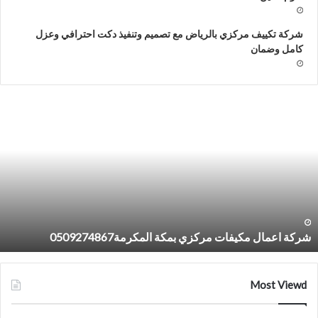
شركة تكييف مركزي بالرياض مع تصميم وتنفيذ دكت احترافي وعزل
كامل وضمان
ركة
ش
عمال
ت
كيفات
د
ركزي
ت
مكة
م
لمكرمة0509274867
و
ب
7
شركة اعمال مكيفات مركزي بمكة المكرمة0509274867
Most Viewd