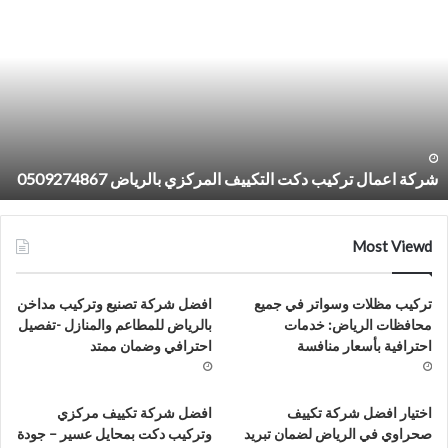
عمال
ت
ركيب
د
كت
ت
لتكييف
م
لمركزي
و
الرياض
و
050927486
م
ف
شركة اعمال تركيب دكت التكييف المركزي بالرياض 0509274867
ا
7
Most Viewd
تركيب مظلات وسواتر في جميع
افضل شركة تصنيع وتركيب مداخن
محافظات الرياض: خدمات
بالرياض للمطاعم والمنازل -تفصيل
احترافية بأسعار منافسة
احترافي وضمان ممتد
اختيار افضل شركة تكييف
افضل شركة تكييف مركزي
صحراوي في الرياض لضمان تبريد
وتركيب دكت بمحايل عسير – جودة