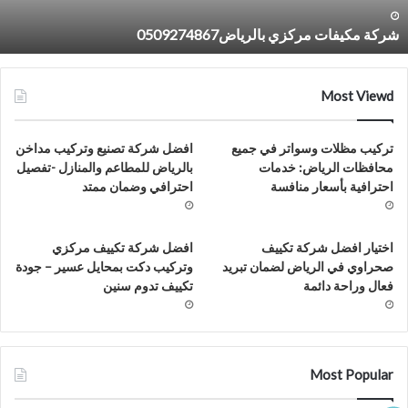
7
شركة مكيفات مركزي بالرياض0509274867
Most Viewd
تركيب مظلات وسواتر في جميع
افضل شركة تصنيع وتركيب مداخن
محافظات الرياض: خدمات
بالرياض للمطاعم والمنازل -تفصيل
احترافية بأسعار منافسة
احترافي وضمان ممتد
اختيار افضل شركة تكييف
افضل شركة تكييف مركزي
صحراوي في الرياض لضمان تبريد
وتركيب دكت بمحايل عسير – جودة
فعال وراحة دائمة
تكييف تدوم سنين
Most Popular