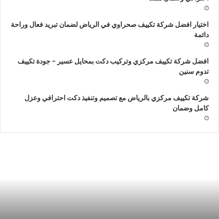
اختيار افضل شركة تكييف صحراوي في الرياض لضمان تبريد فعال وراحة
دائمة
افضل شركة تكييف مركزي وتركيب دكت بمحايل عسير – جودة تكييف
تدوم سنين
شركة تكييف مركزي بالرياض مع تصميم وتنفيذ دكت احترافي وعزل
كامل وضمان
ركة
ش
كيفات
ت
ركزي
د
الرياض0509274867
ت
م
و
ف
ا