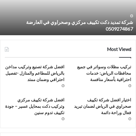
صحراوي
ي
لعارضة
شركة تمديد دكت تكييف مركزي وصحراوي في العارضة
050927486
0509274867
Most Viewd
تركيب مظلات وسواتر في جميع
افضل شركة تصنيع وتركيب مداخن
محافظات الرياض: خدمات
بالرياض للمطاعم والمنازل -تفصيل
احترافية بأسعار منافسة
احترافي وضمان ممتد
اختيار افضل شركة تكييف
افضل شركة تكييف مركزي
صحراوي في الرياض لضمان تبريد
وتركيب دكت بمحايل عسير – جودة
فعال وراحة دائمة
تكييف تدوم سنين