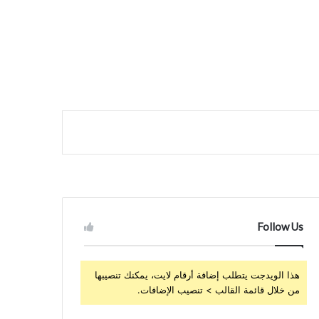
Follow Us
هذا الويدجت يتطلب إضافة أرقام لايت، يمكنك تنصيبها
من خلال قائمة القالب > تنصيب الإضافات.