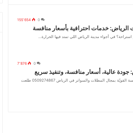
155٬654
0
لرياض: خدمات احترافية بأسعار منافسة
تراحة؟ في أجواء مدينة الرياض اللي تمتد فيها الحرارة…
7٬876
0
 جودة عالية، أسعار منافسة، وتنفيذ سريع
البداية كانت طموح.. واليوم صارت علامة ثقة في وسط المنافسة القويّة بمجال المظلات والسواتر في الرياض 0509274867 طلعت