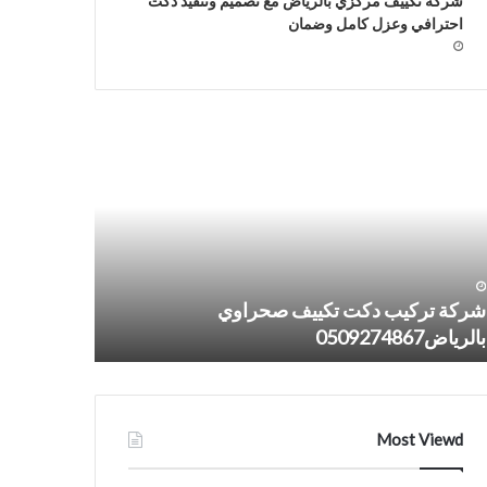
شركة تكييف مركزي بالرياض مع تصميم وتنفيذ دكت
احترافي وعزل كامل وضمان
كة
شركة
كيب
تمديد
ت
دكت
ييف
تكييف
راوي
مركزي
ياض0509274867
وصحراوي
بالنماص
0509274867
شركة تركيب دكت تكييف صحراوي
شركة تمدي
بالرياض0509274867
بالنماص 0509274867
Most Viewd