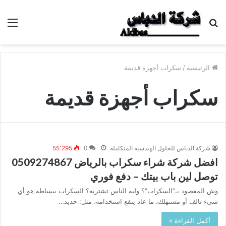
بحث
الق
عن
الرئيسية
/
سكراب أجهزة قديمة
سكراب أجهزة قديمة
شركة الدباس للحلول الهندسيه المتكامله
0
55٬295
افضل شركة شراء سكراب بالرياض 0509274867
توصل لين باب بيتك – دفع فوري
وش المقصود بـ”السكراب”؟ وليه الناس تشتريه؟ السكراب ببساطة هو أي
شيء تالف أو مستهلك، ما عاد ينفع استخدامه، مثل: حديد…
أكمل القراءة »