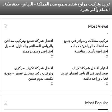
توريد وتركيب مراوح شفط بجميع مدن المملكة – الرياض، جدة، مكة،
لرياض،
الدمام وأكثر بخبرة
دة،
كة،
لدمام
أكثر
Most Viewd
خبرة
تركيب مظلات وسواتر في جميع
افضل شركة تصنيع وتركيب مداخن
محافظات الرياض: خدمات
بالرياض للمطاعم والمنازل -تفصيل
احترافية بأسعار منافسة
احترافي وضمان ممتد
اختيار افضل شركة تكييف
افضل شركة تكييف مركزي
صحراوي في الرياض لضمان تبريد
وتركيب دكت بمحايل عسير – جودة
فعال وراحة دائمة
تكييف تدوم سنين
Most Popular