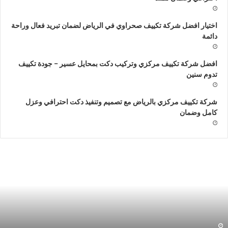
اختيار افضل شركة تكييف صحراوي في الرياض لضمان تبريد فعال وراحة
دائمة
افضل شركة تكييف مركزي وتركيب دكت بمحايل عسير – جودة تكييف
تدوم سنين
شركة تكييف مركزي بالرياض مع تصميم وتنفيذ دكت احترافي وعزل
كامل وضمان
وريد
ش
تركيب
م
راوح
م
فط
ب
جميع
دن
لمملكة