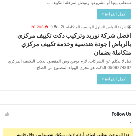
تشطب بيتها أو مشروعها وتوصل لمرحلة التكييف،…
أكمل القراءة »
شركة الدباس للحلول الهندسيه المتكامله
0
20٬208
افضل شركة توريد وتركيب دكت تكييف مركزي
بالرياض | جودة هندسية وخدمة تكييف مركزي
متكاملة بضمان
قبل لا نتكلم عن الشركات، لازم نوضح وش المقصود بدكت التكييف المركزي
0509274867 الدكت هو مجرى الهواء المصنوع من الصاج…
أكمل القراءة »
Follow Us
هذا الويدجت يتطلب إضافة أرقام لايت، يمكنك تنصيبها من خلال قائمة