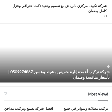
شركة تكييف مركزي بالرياض مع تصميم وتنفيذ دكت احترافي وعزل
كامل وضمان
ركة
ش
ركيب
ت
عمدة
د
نارة
ت
خميس
م
شيط
ب
عسير
050927486
شركة تركيب أعمدة إنارة بخميس مشيط وعسير 0509274867 |
بأسعار منافسة وضمان
أسعار
نافسة
ضمان
Most Viewd
تركيب مظلات وسواتر في جميع
افضل شركة تصنيع وتركيب مداخن