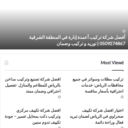
ركيب
ت
عمدة
د
نارة
م
ي
ص
لمنطقة
ب
لشرقية
–
أفضل شركة تركيب أعمدة إنارة في المنطقة الشرقية
050927486
ج
0509274867 | توريد و تركيب وضمان
و
وريد
و
ي
ركيب
Most Viewd
ضمان
تركيب مظلات وسواتر في جميع
افضل شركة تصنيع وتركيب مداخن
محافظات الرياض: خدمات
بالرياض للمطاعم والمنازل -تفصيل
احترافية بأسعار منافسة
احترافي وضمان ممتد
اختيار افضل شركة تكييف
افضل شركة تكييف مركزي
صحراوي في الرياض لضمان تبريد
وتركيب دكت بمحايل عسير – جودة
فعال وراحة دائمة
تكييف تدوم سنين