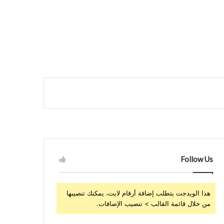
Follow Us
هذا الويدجت يتطلب إضافة أرقام لايت، يمكنك تنصيبها
من خلال قائمة القالب > تنصيب الإضافات.