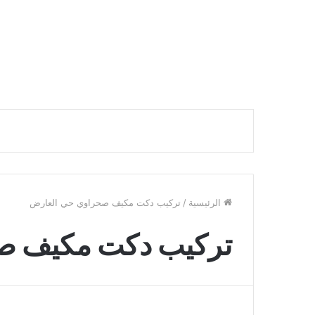
الرئيسية
/
تركيب دكت مكيف صحراوي حي العارض
تركيب دكت مكيف ص