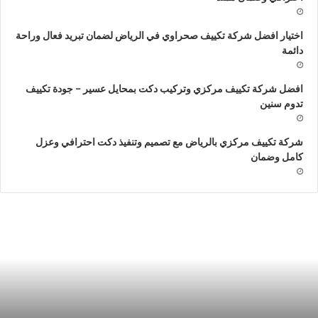
اختيار افضل شركة تكييف صحراوي في الرياض لضمان تبريد فعال وراحة
دائمة
افضل شركة تكييف مركزي وتركيب دكت بمحايل عسير – جودة تكييف
تدوم سنين
شركة تكييف مركزي بالرياض مع تصميم وتنفيذ دكت احترافي وعزل
كامل وضمان
ركة
ش
عمال
ا
كت
ا
كييف
ركزي
|
جدة
ش
050927486
ا