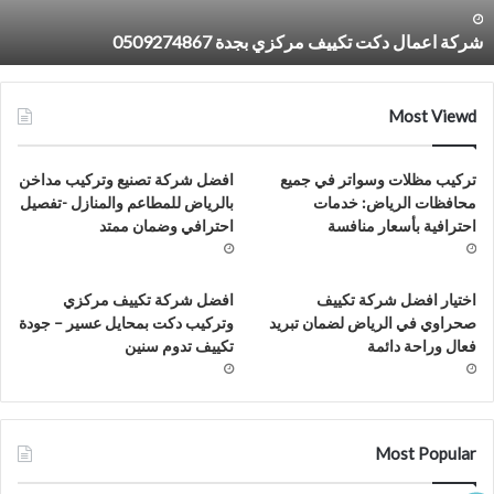
شركة اعمال دكت تكييف مركزي بجدة 0509274867
Most Viewd
تركيب مظلات وسواتر في جميع
افضل شركة تصنيع وتركيب مداخن
محافظات الرياض: خدمات
بالرياض للمطاعم والمنازل -تفصيل
احترافية بأسعار منافسة
احترافي وضمان ممتد
اختيار افضل شركة تكييف
افضل شركة تكييف مركزي
صحراوي في الرياض لضمان تبريد
وتركيب دكت بمحايل عسير – جودة
فعال وراحة دائمة
تكييف تدوم سنين
Most Popular