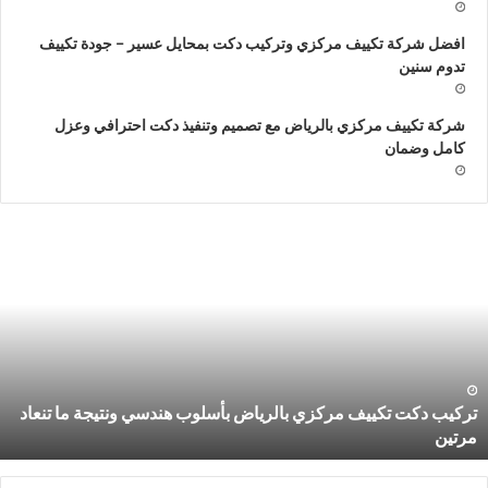
افضل شركة تكييف مركزي وتركيب دكت بمحايل عسير – جودة تكييف
تدوم سنين
شركة تكييف مركزي بالرياض مع تصميم وتنفيذ دكت احترافي وعزل
كامل وضمان
ركيب
ا
كت
ش
كييف
ش
ركزي
س
الرياض
ب
أسلوب
7
ندسي
ت
نتيجة
ل
تركيب دكت تكييف مركزي بالرياض بأسلوب هندسي ونتيجة ما تنعاد
ا
ب
مرتين
نعاد
ب
رتين
–
د