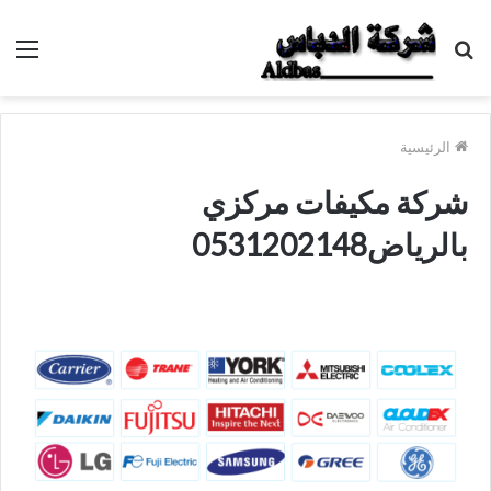
بحث
الق
عن
الرئيسية
شركة مكيفات مركزي
بالرياض0531202148